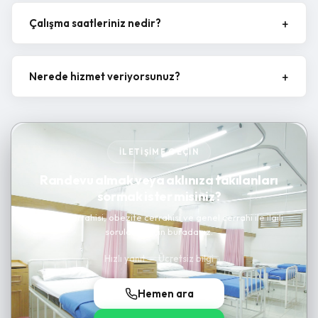
Çalışma saatleriniz nedir?
Nerede hizmet veriyorsunuz?
İLETIŞIME GEÇIN
Randevu almak veya aklınıza takılanları
sormak ister misiniz?
Kanser cerrahisi, obezite cerrahisi ve genel cerrahi ile ilgili
sorularınız için buradayız.
Hızlı yanıt — Ücretsiz bilgi
Hemen ara