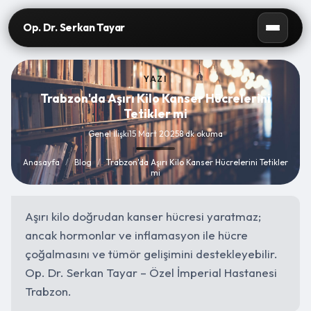
Op. Dr. Serkan Tayar
YAZI
Trabzon'da Aşırı Kilo Kanser Hücrelerini
Tetikler mi
Genel İlişki
15 Mart 2025
8 dk okuma
Anasayfa
/
Blog
/
Trabzon'da Aşırı Kilo Kanser Hücrelerini Tetikler
mi
Aşırı kilo doğrudan kanser hücresi yaratmaz;
ancak hormonlar ve inflamasyon ile hücre
çoğalmasını ve tümör gelişimini destekleyebilir.
Op. Dr. Serkan Tayar – Özel İmperial Hastanesi
Trabzon.