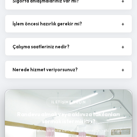
Sigorta anlaşmalarınız var mı?
İşlem öncesi hazırlık gerekir mi?
Çalışma saatleriniz nedir?
Nerede hizmet veriyorsunuz?
İLETIŞIME GEÇIN
Randevu almak veya aklınıza takılanları
sormak ister misiniz?
Kanser cerrahisi, obezite cerrahisi ve genel cerrahi ile ilgili
sorularınız için buradayız.