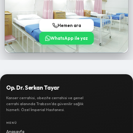
Hızlı yanıt — Ücretsiz bilgi
Hemen ara
WhatsApp ile yaz
Op. Dr. Serkan Tayar
Kanser cerrahisi, obezite cerrahisi ve genel
cerrahi alanında Trabzon'da güvenilir sağlık
hizmeti. Özel İmperial Hastanesi.
MENÜ
Anasayfa