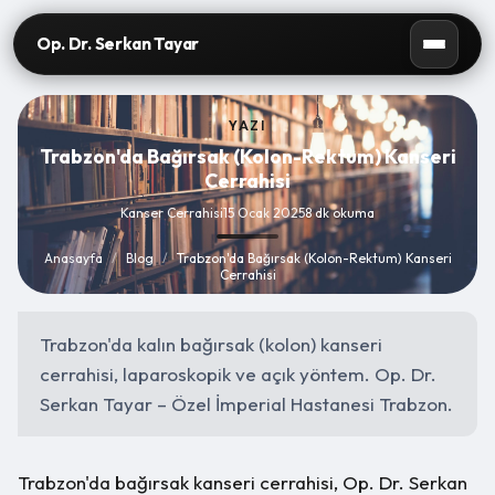
Op. Dr. Serkan Tayar
YAZI
Trabzon'da Bağırsak (Kolon-Rektum) Kanseri
Cerrahisi
Kanser Cerrahisi
15 Ocak 2025
8 dk okuma
Anasayfa
/
Blog
/
Trabzon'da Bağırsak (Kolon-Rektum) Kanseri
Cerrahisi
Trabzon'da kalın bağırsak (kolon) kanseri
cerrahisi, laparoskopik ve açık yöntem. Op. Dr.
Serkan Tayar – Özel İmperial Hastanesi Trabzon.
Trabzon'da bağırsak kanseri cerrahisi, Op. Dr. Serkan