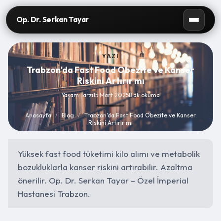
Op. Dr. Serkan Tayar
YAZI
Trabzon'da Fast Food Obezite ve Kanser
Riskini Artırır mı
Yaşam Tarzı
15 Mart 2025
8 dk okuma
Anasayfa
/
Blog
/
Trabzon'da Fast Food Obezite ve Kanser
Riskini Artırır mı
Yüksek fast food tüketimi kilo alımı ve metabolik
bozukluklarla kanser riskini artırabilir. Azaltma
önerilir. Op. Dr. Serkan Tayar – Özel İmperial
Hastanesi Trabzon.