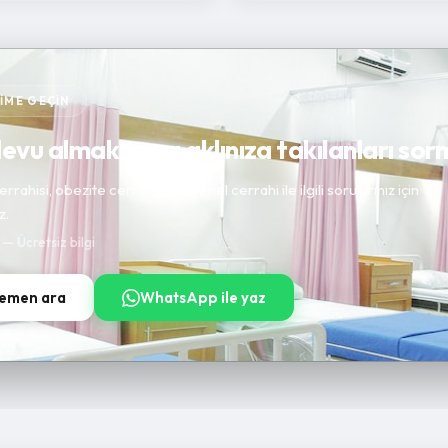
ŞIME GEÇIN
vu almak veya aklınıza takılanları sorm
rrahisi, obezite cerrahisi ve genel cerrahi ile ilgili sorularınız için
z.
t — Ücretsiz bilgi
emen ara
WhatsApp ile yaz