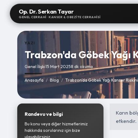
Op. Dr. Serkan Tayar
GENEL CERRAHI · KANSER & OBEZITE CERRAHISI
YAZI
Trabzon'da Göbek Yağı K
Genel İlişki
15 Mart 2025
8 dk okuma
Anasayfa
/
Blog
/
Trabzon'da Göbek Yağı Kanser Riskini
Karın böl
Randevu ve bilgi
etkendir.
Bu konu veya diğer hizmetlerimiz
hakkında sorularınız için bize
ulaşabilirsiniz.