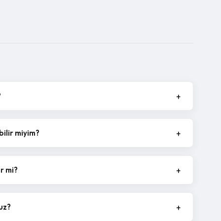
?
bilir miyim?
ir mi?
uz?