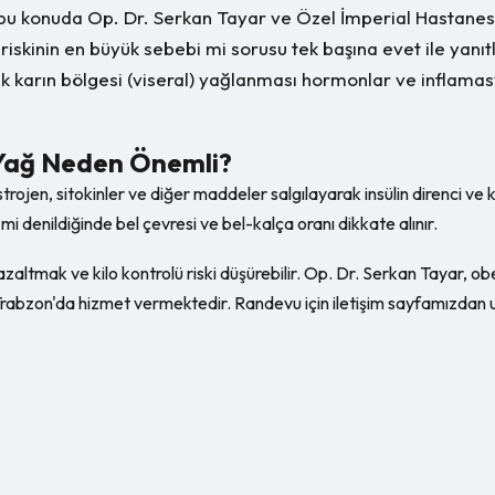
bu konuda Op. Dr. Serkan Tayar ve Özel İmperial Hastanesi 
riskinin en büyük sebebi mi sorusu tek başına evet ile yanıt
 karın bölgesi (viseral) yağlanması hormonlar ve inflamasyo
 Yağ Neden Önemli?
trojen, sitokinler ve diğer maddeler salgılayarak insülin direnci ve 
i denildiğinde bel çevresi ve bel-kalça oranı dikkate alınır.
azaltmak ve kilo kontrolü riski düşürebilir. Op. Dr. Serkan Tayar, o
rabzon'da hizmet vermektedir. Randevu için iletişim sayfamızdan ul