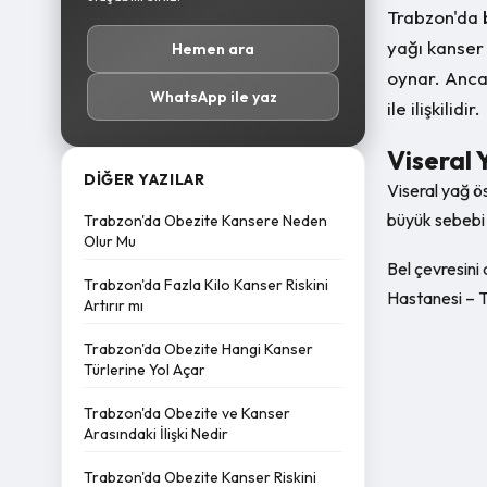
Trabzon'da 
yağı kanser 
Hemen ara
oynar. Ancak
WhatsApp ile yaz
ile ilişkilidir.
Viseral
DIĞER YAZILAR
Viseral yağ ös
büyük sebebi m
Trabzon'da Obezite Kansere Neden
Olur Mu
Bel çevresini 
Trabzon'da Fazla Kilo Kanser Riskini
Hastanesi – T
Artırır mı
Trabzon'da Obezite Hangi Kanser
Türlerine Yol Açar
Trabzon'da Obezite ve Kanser
Arasındaki İlişki Nedir
Trabzon'da Obezite Kanser Riskini