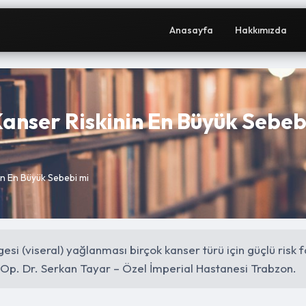
Anasayfa
Hakkımızda
anser Riskinin En Büyük Sebeb
n En Büyük Sebebi mi
gesi (viseral) yağlanması birçok kanser türü için güçlü risk
 Op. Dr. Serkan Tayar – Özel İmperial Hastanesi Trabzon.