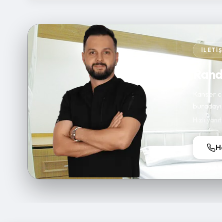
İLETI
Rande
Kanser ce
buradayı
Hızlı yanı
H