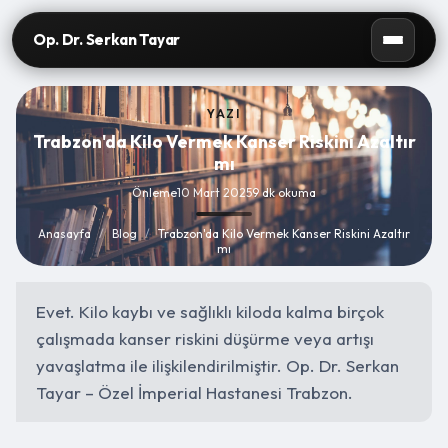
Op. Dr. Serkan Tayar
YAZI
Trabzon'da Kilo Vermek Kanser Riskini Azaltır
mı
Önleme
10 Mart 2025
9 dk okuma
Anasayfa
/
Blog
/
Trabzon'da Kilo Vermek Kanser Riskini Azaltır
mı
Evet. Kilo kaybı ve sağlıklı kiloda kalma birçok
çalışmada kanser riskini düşürme veya artışı
yavaşlatma ile ilişkilendirilmiştir. Op. Dr. Serkan
Tayar – Özel İmperial Hastanesi Trabzon.