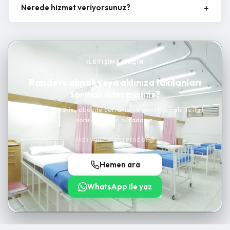
Nerede hizmet veriyorsunuz?
İLETIŞIME GEÇIN
Randevu almak veya aklınıza takılanları
sormak ister misiniz?
Kanser cerrahisi, obezite cerrahisi ve genel cerrahi ile ilgili
sorularınız için buradayız.
Hızlı yanıt — Ücretsiz bilgi
Hemen ara
WhatsApp ile yaz