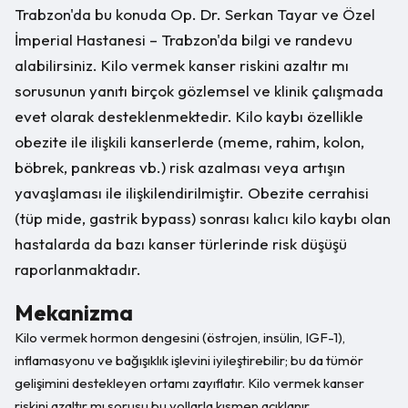
Trabzon'da bu konuda Op. Dr. Serkan Tayar ve Özel
İmperial Hastanesi – Trabzon'da bilgi ve randevu
alabilirsiniz. Kilo vermek kanser riskini azaltır mı
sorusunun yanıtı birçok gözlemsel ve klinik çalışmada
evet olarak desteklenmektedir. Kilo kaybı özellikle
obezite ile ilişkili kanserlerde (meme, rahim, kolon,
böbrek, pankreas vb.) risk azalması veya artışın
yavaşlaması ile ilişkilendirilmiştir. Obezite cerrahisi
(tüp mide, gastrik bypass) sonrası kalıcı kilo kaybı olan
hastalarda da bazı kanser türlerinde risk düşüşü
raporlanmaktadır.
Mekanizma
Kilo vermek hormon dengesini (östrojen, insülin, IGF-1),
inflamasyonu ve bağışıklık işlevini iyileştirebilir; bu da tümör
gelişimini destekleyen ortamı zayıflatır. Kilo vermek kanser
riskini azaltır mı sorusu bu yollarla kısmen açıklanır.