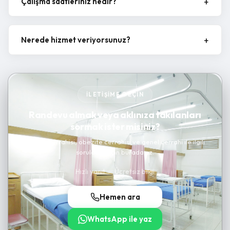
Çalışma saatleriniz nedir?
Nerede hizmet veriyorsunuz?
İLETIŞIME GEÇIN
Randevu almak veya aklınıza takılanları
sormak ister misiniz?
Kanser cerrahisi, obezite cerrahisi ve genel cerrahi ile ilgili
sorularınız için buradayız.
Hızlı yanıt — Ücretsiz bilgi
Hemen ara
WhatsApp ile yaz