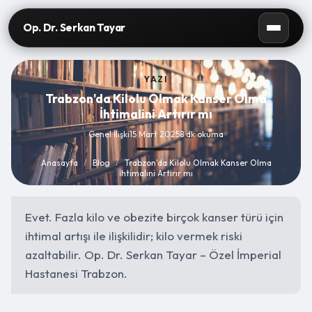
Op. Dr. Serkan Tayar
YAZI
Trabzon'da Kilolu Olmak Kanser Olma
İhtimalini Artırır mı
Genel İlişki
15 Mart 2025
8 dk okuma
Anasayfa
/
Blog
/
Trabzon'da Kilolu Olmak Kanser Olma
İhtimalini Artırır mı
Evet. Fazla kilo ve obezite birçok kanser türü için
ihtimal artışı ile ilişkilidir; kilo vermek riski
azaltabilir. Op. Dr. Serkan Tayar – Özel İmperial
Hastanesi Trabzon.