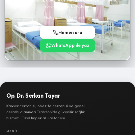
Kanser cerrahisi, obezite cerrahisi ve genel cerrahi ile ilgili
sorularınız için buradayız.
Hızlı yanıt — Ücretsiz bilgi
Hemen ara
WhatsApp ile yaz
Op. Dr. Serkan Tayar
Kanser cerrahisi, obezite cerrahisi ve genel
cerrahi alanında Trabzon'da güvenilir sağlık
hizmeti. Özel İmperial Hastanesi.
MENÜ