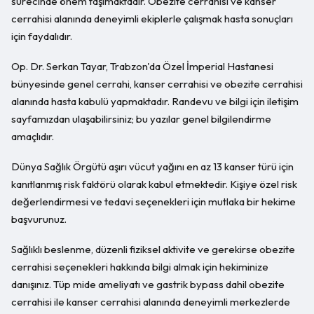
sürecinde önem taşımaktadır. Obezite cerrahisi ve kanser
cerrahisi alanında deneyimli ekiplerle çalışmak hasta sonuçları
için faydalıdır.
Op. Dr. Serkan Tayar, Trabzon'da Özel İmperial Hastanesi
bünyesinde genel cerrahi, kanser cerrahisi ve obezite cerrahisi
alanında hasta kabulü yapmaktadır. Randevu ve bilgi için iletişim
sayfamızdan ulaşabilirsiniz; bu yazılar genel bilgilendirme
amaçlıdır.
Dünya Sağlık Örgütü aşırı vücut yağını en az 13 kanser türü için
kanıtlanmış risk faktörü olarak kabul etmektedir. Kişiye özel risk
değerlendirmesi ve tedavi seçenekleri için mutlaka bir hekime
başvurunuz.
Sağlıklı beslenme, düzenli fiziksel aktivite ve gerekirse obezite
cerrahisi seçenekleri hakkında bilgi almak için hekiminize
danışınız. Tüp mide ameliyatı ve gastrik bypass dahil obezite
cerrahisi ile kanser cerrahisi alanında deneyimli merkezlerde