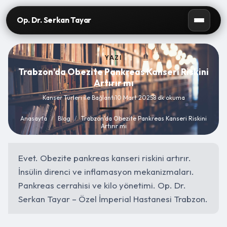
Op. Dr. Serkan Tayar
YAZI
Trabzon'da Obezite Pankreas Kanseri Riskini
Artırır mı
Kanser Türleri ile Bağlantı
10 Mart 2025
8 dk okuma
Anasayfa
/
Blog
/
Trabzon'da Obezite Pankreas Kanseri Riskini
Artırır mı
Evet. Obezite pankreas kanseri riskini artırır.
İnsülin direnci ve inflamasyon mekanizmaları.
Pankreas cerrahisi ve kilo yönetimi. Op. Dr.
Serkan Tayar – Özel İmperial Hastanesi Trabzon.