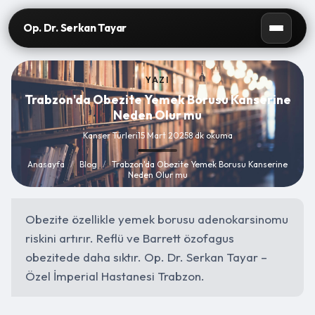
Op. Dr. Serkan Tayar
YAZI
Trabzon'da Obezite Yemek Borusu Kanserine
Neden Olur mu
Kanser Türleri
15 Mart 2025
8 dk okuma
Anasayfa
/
Blog
/
Trabzon'da Obezite Yemek Borusu Kanserine
Neden Olur mu
Obezite özellikle yemek borusu adenokarsinomu
riskini artırır. Reflü ve Barrett özofagus
obezitede daha sıktır. Op. Dr. Serkan Tayar –
Özel İmperial Hastanesi Trabzon.