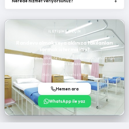
Nerede hizmet veriyorsunuz?
İLETIŞIME GEÇIN
Randevu almak veya aklınıza takılanları
sormak ister misiniz?
Kanser cerrahisi, obezite cerrahisi ve genel cerrahi ile ilgili
sorularınız için buradayız.
Hızlı yanıt — Ücretsiz bilgi
Hemen ara
WhatsApp ile yaz