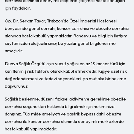
cerrahisi alanında deneyimli ekiplerle çalışmak hasta sonuçları
için faydalıdır.
Op. Dr. Serkan Tayar, Trabzon'da Özel İmperial Hastanesi
bünyesinde genel cerrahi, kanser cerrahisi ve obezite cerrahisi
alanında hasta kabulü yapmaktadır. Randevu ve bilgi için iletişim
sayfamızdan ulaşabilirsiniz; bu yazılar genel bilgilendirme
amaçlıdır.
Dünya Sağlık Örgütü aşırı vücut yağını en az 13 kanser türü için
kanıtlanmış risk faktörü olarak kabul etmektedir. Kişiye özel risk
değerlendirmesi ve tedavi seçenekleri için mutlaka bir hekime
başvurunuz.
Sağlıklı beslenme, düzenli fiziksel aktivite ve gerekirse obezite
cerrahisi seçenekleri hakkında bilgi almak için hekiminize
danışınız. Tüp mide ameliyatı ve gastrik bypass dahil obezite
cerrahisi ile kanser cerrahisi alanında deneyimli merkezlerde
hasta kabulü yapılmaktadır.