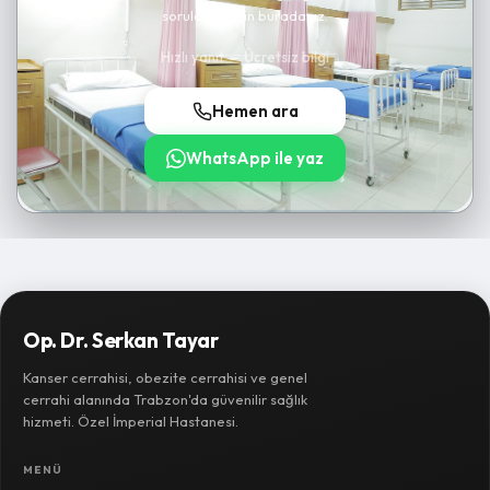
sorularınız için buradayız.
Hızlı yanıt — Ücretsiz bilgi
Hemen ara
WhatsApp ile yaz
Op. Dr. Serkan Tayar
Kanser cerrahisi, obezite cerrahisi ve genel
cerrahi alanında Trabzon'da güvenilir sağlık
hizmeti. Özel İmperial Hastanesi.
MENÜ