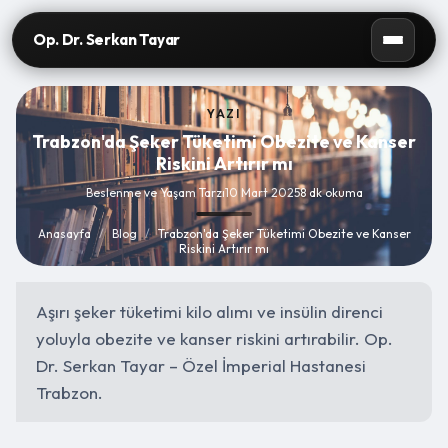
Op. Dr. Serkan Tayar
YAZI
Trabzon'da Şeker Tüketimi Obezite ve Kanser
Riskini Artırır mı
Beslenme ve Yaşam Tarzı
10 Mart 2025
8 dk okuma
Anasayfa
/
Blog
/
Trabzon'da Şeker Tüketimi Obezite ve Kanser
Riskini Artırır mı
Aşırı şeker tüketimi kilo alımı ve insülin direnci
yoluyla obezite ve kanser riskini artırabilir. Op.
Dr. Serkan Tayar – Özel İmperial Hastanesi
Trabzon.