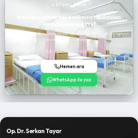
İLETIŞIME GEÇIN
Randevu almak veya aklınıza takılanları
sormak ister misiniz?
Kanser cerrahisi, obezite cerrahisi ve genel cerrahi ile ilgili
sorularınız için buradayız.
Hızlı yanıt — Ücretsiz bilgi
Hemen ara
WhatsApp ile yaz
Op. Dr. Serkan Tayar