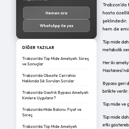
Trabzon'da 
hasta özelli
Hemen ara
şeklindedir.
WhatsApp ile yaz
hem de emil
Tüp mide daha
DIĞER YAZILAR
metabolik sen
Trabzon'da Tüp Mide Ameliyatı: Süreç
Her iki ameli
ve Sonuçlar
Hastanesi'nde
Trabzon'da Obezite Cerrahisi
Hakkında Sık Sorulan Sorular
Bypass geri dö
birlikte verilir.
Trabzon'da Gastrik Bypass Ameliyatı
Kimlere Uygulanır?
Tüp mide ve ga
Trabzon'da Mide Balonu: Fiyat ve
Süreç
Tüp mide daha
etki gösterebi
Trabzon'da Tüp Mide Ameliyatı