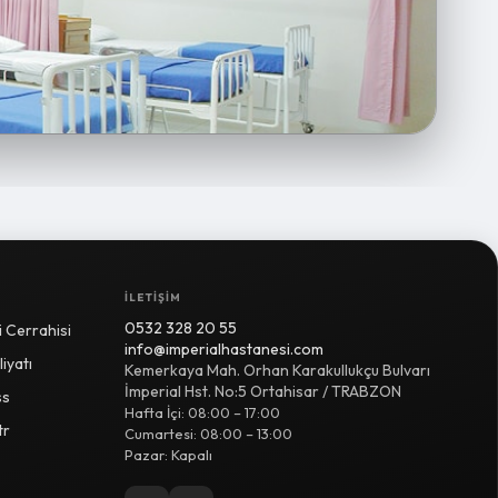
İLETIŞIM
0532 328 20 55
 Cerrahisi
info@imperialhastanesi.com
iyatı
Kemerkaya Mah. Orhan Karakullukçu Bulvarı
İmperial Hst. No:5 Ortahisar / TRABZON
ss
Hafta İçi: 08:00 – 17:00
tr
Cumartesi: 08:00 – 13:00
Pazar: Kapalı