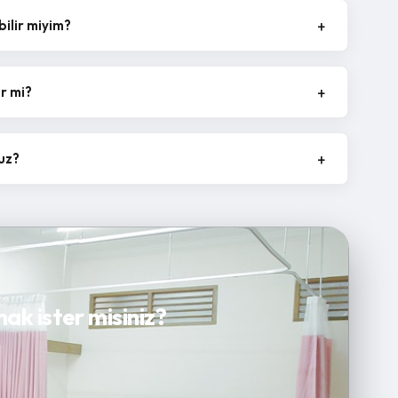
bilir miyim?
ir mi?
uz?
ak ister misiniz?