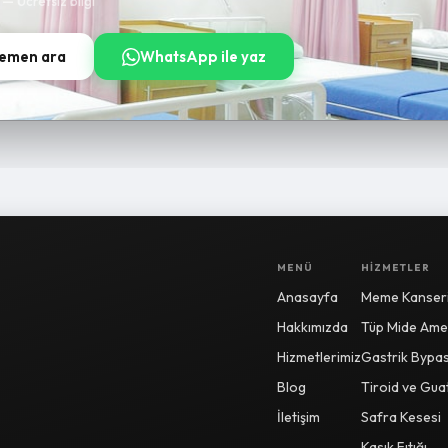
t — Ücretsiz bilgi
emen ara
WhatsApp ile yaz
MENÜ
HIZMETLER
Anasayfa
Meme Kanseri
Hakkımızda
Tüp Mide Amel
Hizmetlerimiz
Gastrik Bypa
Blog
Tiroid ve Gua
İletişim
Safra Kesesi
Kasık Fıtığı