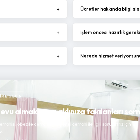
Ücretler hakkında bilgi ala
İşlem öncesi hazırlık gerek
Nerede hizmet veriyorsun
ŞIME GEÇIN
vu almak veya aklınıza takılanları sorm
rrahisi, obezite cerrahisi ve genel cerrahi ile ilgili sorularınız için
z.