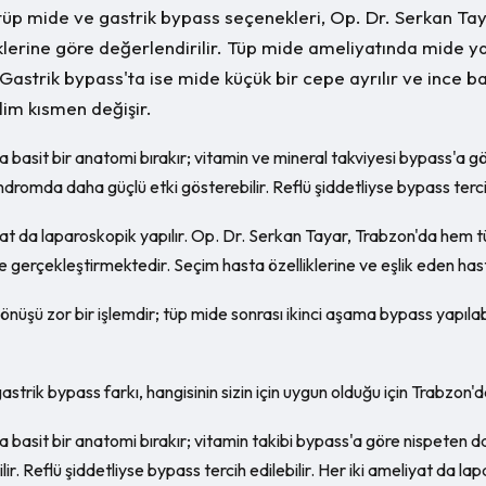
tüp mide ve gastrik bypass seçenekleri, Op. Dr. Serkan Ta
klerine göre değerlendirilir. Tüp mide ameliyatında mide ya
 Gastrik bypass'ta ise mide küçük bir cepe ayrılır ve ince 
im kısmen değişir.
 basit bir anatomi bırakır; vitamin ve mineral takviyesi bypass'a gö
dromda daha güçlü etki gösterebilir. Reflü şiddetliyse bypass tercih 
yat da laparoskopik yapılır. Op. Dr. Serkan Tayar, Trabzon'da hem 
 gerçekleştirmektedir. Seçim hasta özelliklerine ve eşlik eden hasta
nüşü zor bir işlemdir; tüp mide sonrası ikinci aşama bypass yapılabil
strik bypass farkı, hangisinin sizin için uygun olduğu için Trabzon'd
 basit bir anatomi bırakır; vitamin takibi bypass'a göre nispeten d
lir. Reflü şiddetliyse bypass tercih edilebilir. Her iki ameliyat da lap