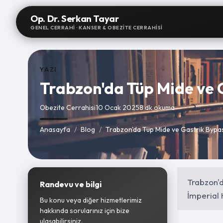
Op. Dr. Serkan Tayar
GENEL CERRAHI · KANSER & OBEZITE CERRAHISI
YAZI
Trabzon'da Tüp Mide ve 
Obezite Cerrahisi
10 Ocak 2025
8 dk okuma
Anasayfa
/
Blog
/
Trabzon'da Tüp Mide ve Gastrik Bypa
Trabzon'd
Randevu ve bilgi
İmperial 
Bu konu veya diğer hizmetlerimiz
hakkında sorularınız için bize
ulaşabilirsiniz.