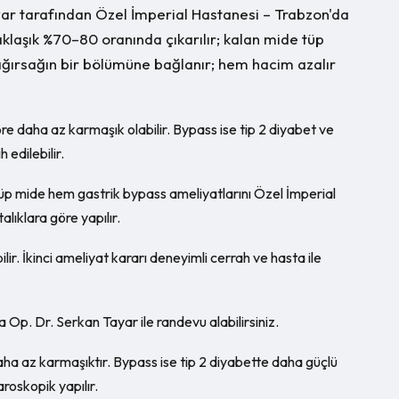
yar tarafından Özel İmperial Hastanesi – Trabzon'da
klaşık %70–80 oranında çıkarılır; kalan mide tüp
bağırsağın bir bölümüne bağlanır; hem hacim azalır
re daha az karmaşık olabilir. Bypass ise tip 2 diyabet ve
edilebilir.
tüp mide hem gastrik bypass ameliyatlarını Özel İmperial
lıklara göre yapılır.
ir. İkinci ameliyat kararı deneyimli cerrah ve hasta ile
a Op. Dr. Serkan Tayar ile randevu alabilirsiniz.
aha az karmaşıktır. Bypass ise tip 2 diyabette daha güçlü
aroskopik yapılır.