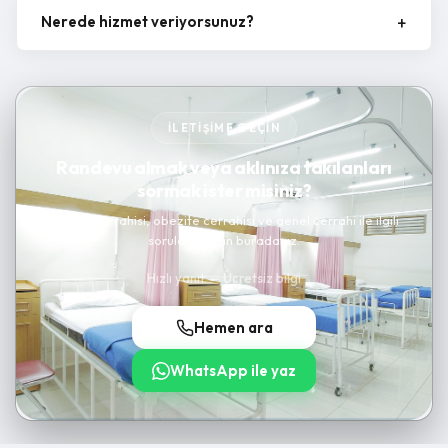
Nerede hizmet veriyorsunuz?
İLETIŞIME GEÇIN
Randevu almak veya aklınıza takılanları
sormak ister misiniz?
Kanser cerrahisi, obezite cerrahisi ve genel cerrahi ile ilgili
sorularınız için buradayız.
Hızlı yanıt — Ücretsiz bilgi
Hemen ara
WhatsApp ile yaz