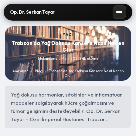
Op. Dr. Serkan Tayar
YAZI
Trabzon'da Yağ Dokusu Kansere Nasıl Neden
Olur
Mekanizma
15 Mart 2025
8 dk okuma
Anasayfa
/
Blog
/
Trabzon'da Yağ Dokusu Kansere Nasıl Neden
Olur
Yağ dokusu hormonlar, sitokinler ve inflamatuar
maddeler salgılayarak hücre çoğalmasını ve
tümör gelişimini destekleyebilir. Op. Dr. Serkan
Tayar – Özel İmperial Hastanesi Trabzon.