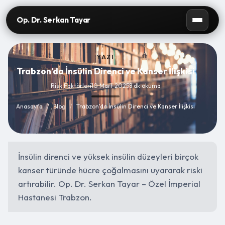
Op. Dr. Serkan Tayar
YAZI
Trabzon'da İnsülin Direnci ve Kanser İlişkisi
Risk Faktörleri
10 Mart 2025
8 dk okuma
Anasayfa
/
Blog
/
Trabzon'da İnsülin Direnci ve Kanser İlişkisi
İnsülin direnci ve yüksek insülin düzeyleri birçok
kanser türünde hücre çoğalmasını uyararak riski
artırabilir. Op. Dr. Serkan Tayar – Özel İmperial
Hastanesi Trabzon.