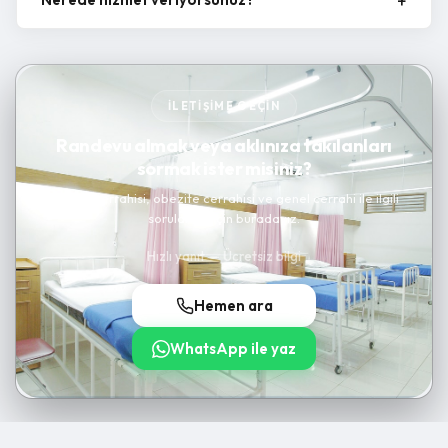
İLETIŞIME GEÇIN
Randevu almak veya aklınıza takılanları
sormak ister misiniz?
Kanser cerrahisi, obezite cerrahisi ve genel cerrahi ile ilgili
sorularınız için buradayız.
Hızlı yanıt — Ücretsiz bilgi
Hemen ara
WhatsApp ile yaz