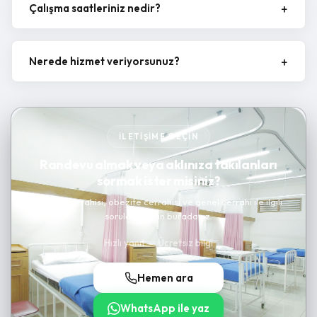
Çalışma saatleriniz nedir?
Nerede hizmet veriyorsunuz?
İLETIŞIME GEÇIN
Randevu almak veya aklınıza takılanları
sormak ister misiniz?
Kanser cerrahisi, obezite cerrahisi ve genel cerrahi ile ilgili
sorularınız için buradayız.
Hızlı yanıt — Ücretsiz bilgi
Hemen ara
WhatsApp ile yaz