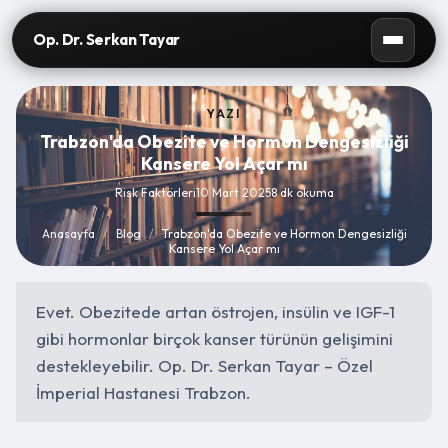
Op. Dr. Serkan Tayar
YAZI
Trabzon'da Obezite ve Hormon Dengesizliği
Kansere Yol Açar mı
Risk Faktörleri
10 Mart 2025
8 dk okuma
Anasayfa
/
Blog
/
Trabzon'da Obezite ve Hormon Dengesizliği
Kansere Yol Açar mı
Evet. Obezitede artan östrojen, insülin ve IGF-1
gibi hormonlar birçok kanser türünün gelişimini
destekleyebilir. Op. Dr. Serkan Tayar – Özel
İmperial Hastanesi Trabzon.